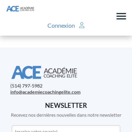
F
Connexion
o
r
m
a
ti
o
n
s
(514) 797-5982
C
info@academiecoachingelite.com
o
n
NEWSLETTER
t
Recevez nos dernières nouvelles dans notre newsletter
a
c