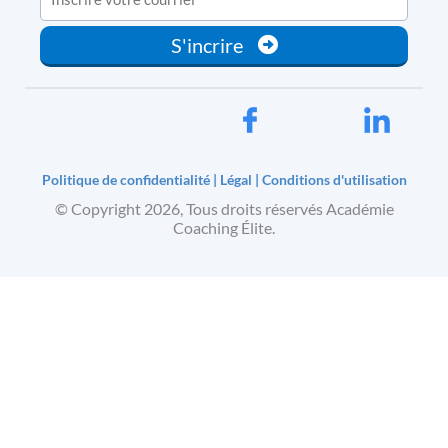
t
e
S'incrire
z
-
n
o
u
Politique de confidentialité
|
Légal
|
Conditions d'utilisation
s
© Copyright
2026, Tous droits réservés Académie
Coaching Élite.