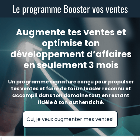
Le programme Booster vos ventes
Augmente tes ventes et
optimise ton
développement d’affaires
en seulement 3 mois
Un programme signature conçu pour propulser
tes ventes et faire de toi un leader reconnu et
accompli dans ton domaine tout en restant
fidèle à ton authenticité.
Oui, je veux augmenter mes ventes!